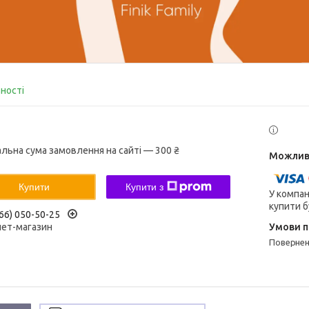
вності
альна сума замовлення на сайті — 300 ₴
Купити
Купити з
У компан
купити б
66) 050-50-25
нет-магазин
поверне