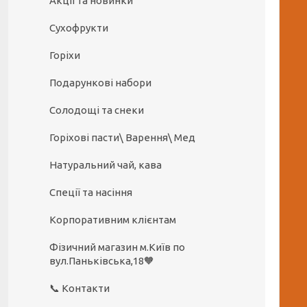
Акції та новинки
Сухофрукти
Горіхи
Подарункові набори
Солодощі та снеки
Горіхові пасти\ Варення\ Мед
Натуральний чай, кава
Спеції та насіння
Корпоративним клієнтам
Фізичний магазин м.Київ по
вул.Паньківська,18🧡
📞 Контакти