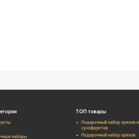
егории
ТОП товары
рукты
Подарочный набор орехов и
сухофруктов
Подарочный набор орехов
чные наборы