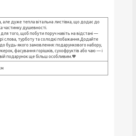
, але дуже тепла вітальна листівка, що додає до
а частинку душевності.
 для того, щоб побути поруч навіть на відстані —
рі слова, турботу та солодкі побажання.Додайте
 до будь-якого замовлення: подарункового набору,
керок, фасування горішків, сухофруктів або чаю — і
свій подарунок ще більш особливим.🧡
см