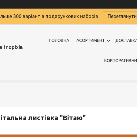
ільше 300 варіантів подарункових наборів
Переглянути
ГОЛОВНА
АСОРТИМЕНТ
ДОСТАВКА
 і горіхів
КОРПОРАТИВНИ
італьна листівка ''Вітаю''