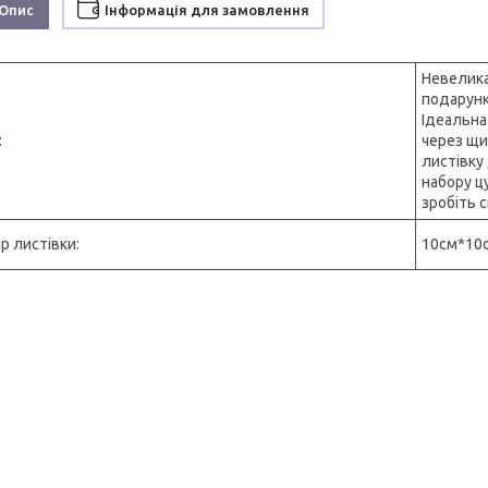
Опис
Інформація для замовлення
Невелика
подарунк
Ідеальна
:
через щи
листівку
набору цу
зробіть 
р листівки:
10см*10