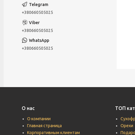
+380660505025
+380660505025
+380660505025
О нас
ТОП кат
О компании
Сухоф
Главная страница
Орехи
Корпоративным клиентам
Подаро