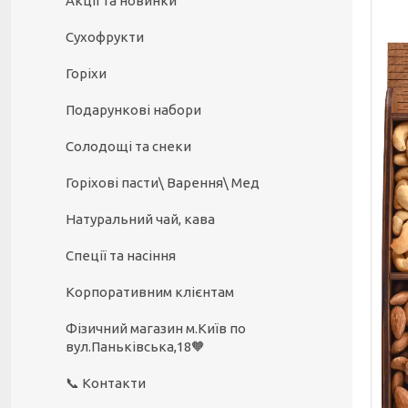
Акції та новинки
Сухофрукти
Горіхи
Подарункові набори
Солодощі та снеки
Горіхові пасти\ Варення\ Мед
Натуральний чай, кава
Спеції та насіння
Корпоративним клієнтам
Фізичний магазин м.Київ по
вул.Паньківська,18🧡
📞 Контакти