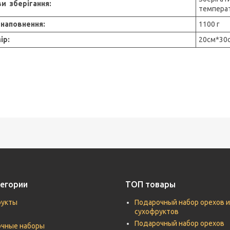
и зберігання:
температ
 наповнення:
1100 г
ір:
20см*30
егории
ТОП товары
рукты
Подарочный набор орехов и
сухофруктов
Подарочный набор орехов
чные наборы