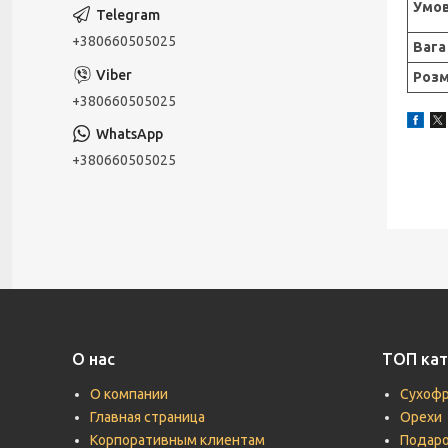
Умов
+380660505025
Вага
Розм
+380660505025
+380660505025
О нас
ТОП кат
О компании
Сухоф
Главная страница
Орехи
Корпоративным клиентам
Подаро