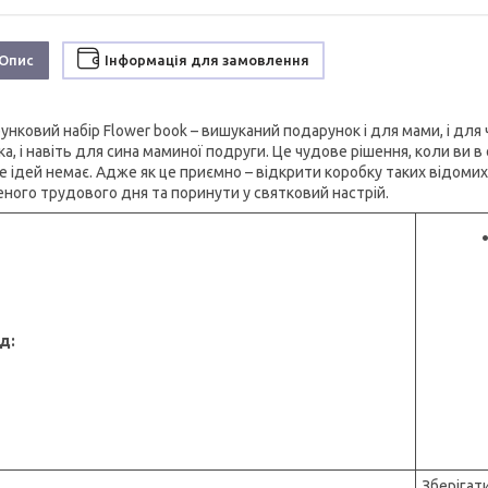
Опис
Інформація для замовлення
нковий набір Flower book – вишуканий подарунок і для мами, і для чо
іка, і навіть для сина маминої подруги. Це чудове рішення, коли ви
ле ідей немає. Адже як це приємно – відкрити коробку таких відоми
еного трудового дня та поринути у святковий настрій.
д:
Зберігати