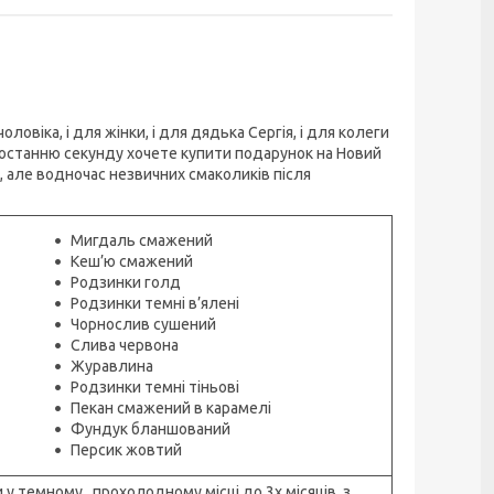
ловіка, і для жінки, і для дядька Сергія, і для колеги
 в останню секунду хочете купити подарунок на Новий
х, але водночас незвичних смаколиків після
Мигдаль смажений
Кеш’ю смажений
Родзинки голд
Родзинки темні в’ялені
Чорнослив сушений
Слива червона
Журавлина
Родзинки темні тіньові
Пекан смажений в карамелі
Фундук бланшований
Персик жовтий
 у темному , прохолодному місці до 3х місяців, з