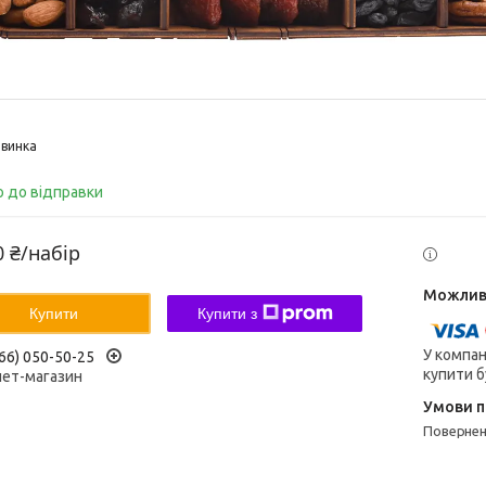
винка
о до відправки
0 ₴/набір
Купити
Купити з
У компан
66) 050-50-25
купити б
нет-магазин
поверне