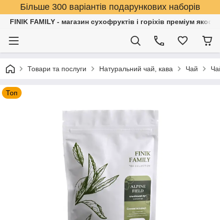
Більше 300 варіантів подарункових наборів
FINIK FAMILY - магазин сухофруктів і горіхів преміум якості
Товари та послуги
Натуральний чай, кава
Чай
Ча
Топ