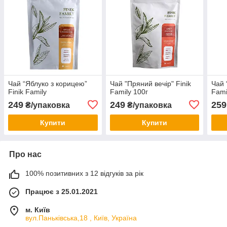
Чай “Яблуко з корицею”
Чай "Пряний вечір" Finik
Чай 
Finik Family
Family 100г
Fami
249
249
259
₴/упаковка
₴/упаковка
Купити
Купити
Про нас
100% позитивних з 12 відгуків за рік
Працює з 25.01.2021
м. Київ
вул.Паньківська,18 , Київ, Україна