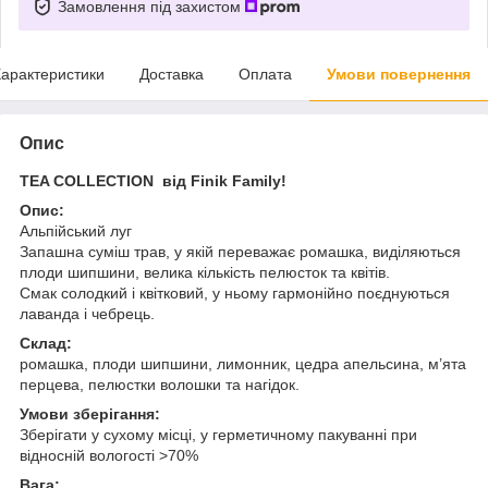
Замовлення під захистом
арактеристики
Доставка
Оплата
Умови повернення
Опис
TEA COLLECTION від Finik Family!
Опис:
Альпійський луг
Запашна суміш трав, у якій переважає ромашка, виділяються
плоди шипшини, велика кількість пелюсток та квітів.
Смак солодкий і квітковий, у ньому гармонійно поєднуються
лаванда і чебрець.
Склад:
ромашка, плоди шипшини, лимонник, цедра апельсина, м’ята
перцева, пелюстки волошки та нагідок.
Умови зберігання:
Зберігати у сухому місці, у герметичному пакуванні при
відносній вологості >70%
Вага: