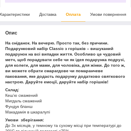
Характеристики
Доставка
Оплата
Умови повернення
Опис
На сніданок. На вечерю. Просто так, без причини.
Подарунковий набір Classic з горішків – вишуканий
подарунок на всі випадки життя. Особливо це чудовий
метч, щоб порадувати себе чи як ідея подарунка подрузі,
для колеги, для мами, для чоловіка, для жінки. До того ж,
ви можете обрати смарагдове чи помаранчеве
паковання, яке додасть подарунку додатково святкового
настрою. Даруйте емоції, даруйте набір горішків!
Склад:
Кеш’ю смажений
Мигдаль смажений
Фундук бланш
Макадамія в шкаралупі
Умови зберігання:
До 3х місяців, у темному та сухому місці при температурі до
20°С та відносній вологості <75%