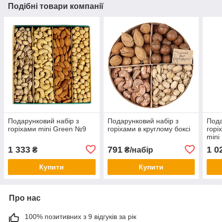
Подібні товари компанії
Подарунковий набір з
Подарунковий набір з
Пода
горіхами mini Green №9
горіхами в круглому боксі
горі
mini
1 333
791
1 0
₴
₴/набір
Купити
Купити
Про нас
100% позитивних з 9 відгуків за рік