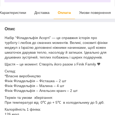
Характеристики
Доставка
Оплата
Умови повернення
Опис
Набір “Філадельфія Асорті” — це справжня історія про
турботу і любов до смачних моментів. Великі, соковиті фініки
меджул з Ізраїлю доповнені ніжними начинками, щоб кожен
шматочок дарував тепло, насолоду й затишок. Ідеально для
душевних зустрічей, теплих побажань і щирих подарунків.
Щастя – це момент. Створіть його разом з Finik Family 🧡
Склад:
*Власне виробництво
Фінік Філадельфія – Фісташка – 2 шт
Фінік Філадельфія – Малина – 4 шт
Фінік Філадельфія – Апельсин кранч – 2 шт
Термін та умови зберігання:
При температурі від 0℃ до + 5℃ в холодильнику до 5 діб.
Калорійність 1 фініка:
126 ккал