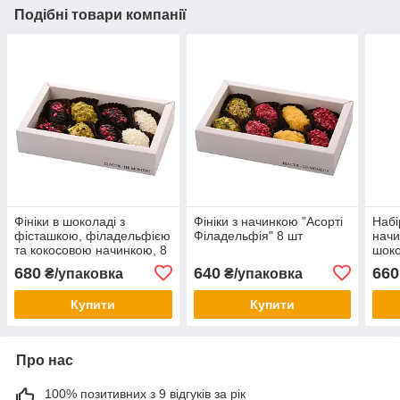
Подібні товари компанії
Фініки в шоколаді з
Фініки з начинкою "Асорті
Набі
фісташкою, філадельфією
Філадельфія" 8 шт
начи
та кокосовою начинкою, 8
шоко
шт
начи
680
640
660
₴/упаковка
₴/упаковка
8шт
Купити
Купити
Про нас
100% позитивних з 9 відгуків за рік