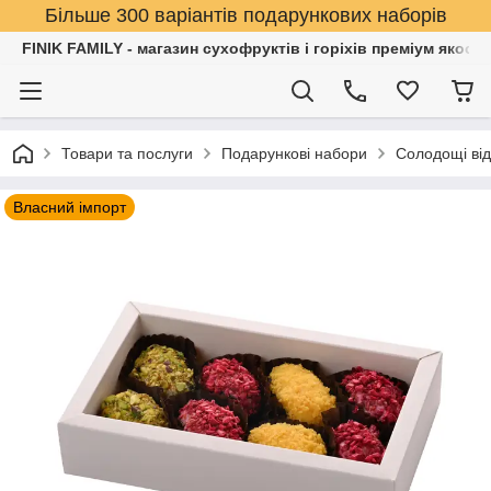
Більше 300 варіантів подарункових наборів
FINIK FAMILY - магазин сухофруктів і горіхів преміум якості
Товари та послуги
Подарункові набори
Солодощі від 
Власний імпорт