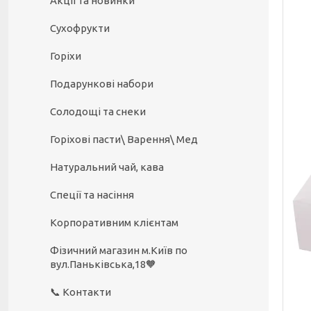
Акції та новинки
Сухофрукти
Горіхи
Подарункові набори
Солодощі та снеки
Горіхові пасти\ Варення\ Мед
Натуральний чай, кава
Спеції та насіння
Корпоративним клієнтам
Фізичний магазин м.Київ по
вул.Паньківська,18🧡
📞 Контакти