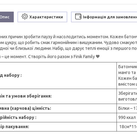
Опис
Характеристики
Інформація для замовлен
чних причин зробити паузу й насолодитись моментом. Кожен батон
ом цукру, що робить смак гармонійним і вишуканим. Чудово смакуют
ідної чи близької людини. Набір, що дарує теплі емоції з першого п
– це момент. Створіть його разом з Finik Family 🧡
Батончик
манго та
д набору :
Кожен ба
вмістом 
Зберігат
ін та умови зберігання:
виготов
вна (харчова) цінність:
Білки – 1
рійність набору :
990 ккал
ір пакування:
18см*11