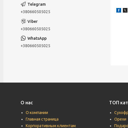
+380660505025
+380660505025
+380660505025
О нас
ТОП кат
О компании
Сухоф
Главная страница
Орехи
Корпоративным клиентам
Подаро