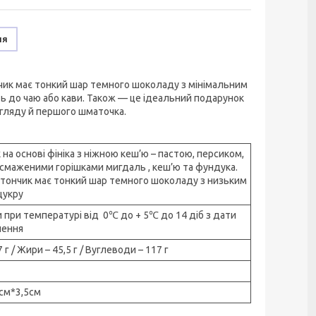
ня
чик має тонкий шар темного шоколаду з мінімальним
ь до чаю або кави. Також — це ідеальний подарунок
огляду й першого шматочка.
 на основі фініка з ніжною кеш’ю – пастою, персиком,
 смаженими горішками мигдаль , кеш’ю та фундука.
тончик має тонкий шар темного шоколаду з низьким
цукру
и при температурі від 0℃ до + 5℃ до 14 діб з дати
лення
7 г / Жири – 45,5 г / Вуглеводи – 117 г
см*3,5см