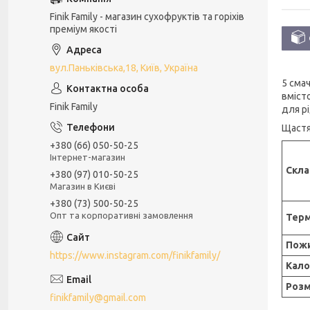
Finik Family - магазин сухофруктів та горіхів
преміум якості
вул.Паньківська,18, Київ, Україна
5 сма
вміст
Finik Family
для р
Щастя 
+380 (66) 050-50-25
Інтернет-магазин
Скла
+380 (97) 010-50-25
Магазин в Києві
+380 (73) 500-50-25
Опт та корпоративні замовлення
Терм
Пожи
https://www.instagram.com/finikfamily/
Кало
Розм
finikfamily@gmail.com