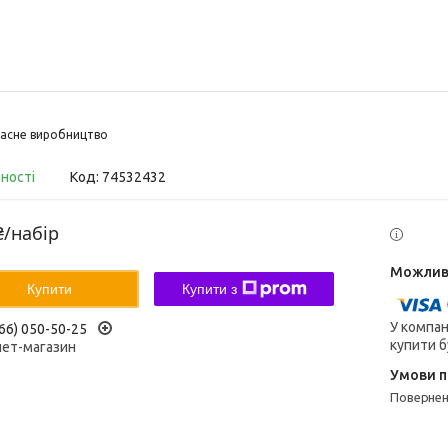
асне виробництво
вності
Код:
74532432
₴/набір
Купити
Купити з
У компан
66) 050-50-25
купити б
нет-магазин
поверне