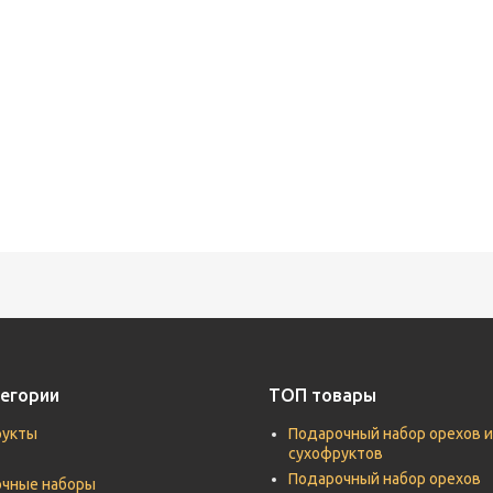
егории
ТОП товары
рукты
Подарочный набор орехов и
сухофруктов
Подарочный набор орехов
чные наборы