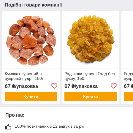
Подібні товари компанії
Кумкват сушений в
Родзинки сушені Голд без
Родз
цукровій пудрі, 150г
цукру, 150г
цукр
67
67
67
₴/упаковка
₴/упаковка
₴
Купити
Купити
Про нас
100% позитивних з 12 відгуків за рік