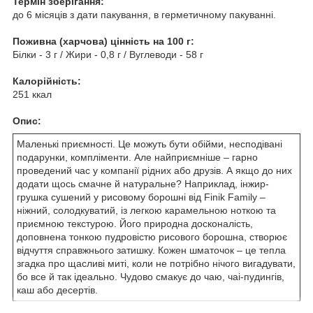
Термін зберігання:
до 6 місяців з дати пакування, в герметичному пакуванні.
Поживна (харчова) цінність на 100 г:
Білки - 3 г / Жири - 0,8 г / Вуглеводи - 58 г
Калорійність:
251 ккал
Опис:
Маленькі приємності. Це можуть бути обійми, несподівані
подарунки, компліменти. Але найприємніше – гарно
проведений час у компанії рідних або друзів. А якщо до них
додати щось смачне й натуральне? Наприклад, інжир-
грушка сушений у рисовому борошні від Finik Family –
ніжний, солодкуватий, із легкою карамельною ноткою та
приємною текстурою. Його природна досконалість,
доповнена тонкою пудровістю рисового борошна, створює
відчуття справжнього затишку. Кожен шматочок – це тепла
згадка про щасливі миті, коли не потрібно нічого вигадувати,
бо все й так ідеально. Чудово смакує до чаю, чаі-пудингів,
каш або десертів.