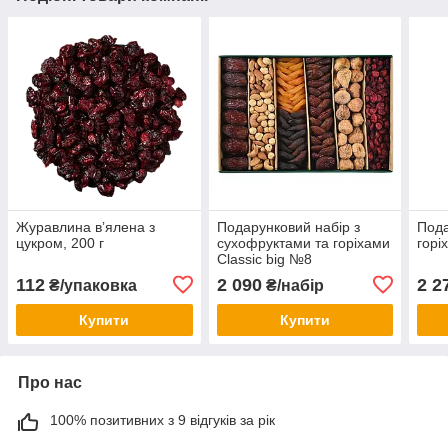
Журавлина вʼялена з
Подарунковий набір з
Пода
цукром, 200 г
сухофруктами та горіхами
горі
Classic big №8
112
2 090
2 2
₴/упаковка
₴/набір
Купити
Купити
Про нас
100% позитивних з 9 відгуків за рік