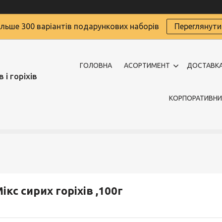
ільше 300 варіантів подарункових наборів
Переглянути
ГОЛОВНА
АСОРТИМЕНТ
ДОСТАВКА
 і горіхів
КОРПОРАТИВНИ
ікс сирих горіхів ,100г