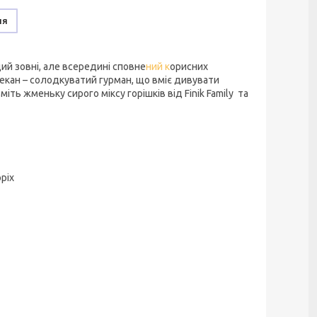
ня
ий зовні, але всередині сповне
ний к
орисних
 Пекан – солодкуватий гурман, що вміє дивувати
іть жменьку сирого міксу горішків від Finik Family та
ріх