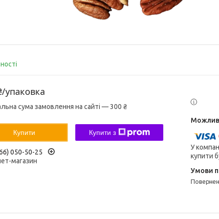
вності
₴/упаковка
альна сума замовлення на сайті — 300 ₴
Купити
Купити з
У компан
66) 050-50-25
купити б
нет-магазин
поверне