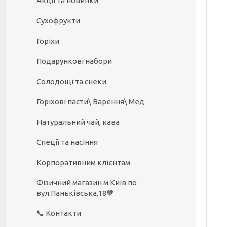
Акції та новинки
Сухофрукти
Горіхи
Подарункові набори
Солодощі та снеки
Горіхові пасти\ Варення\ Мед
Натуральний чай, кава
Спеції та насіння
Корпоративним клієнтам
Фізичний магазин м.Київ по
вул.Паньківська,18🧡
📞 Контакти