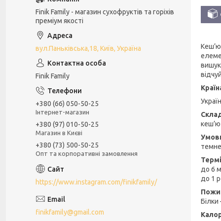
Finik Family - магазин сухофруктів та горіхів
преміум якості
Кеш’ю
вул.Паньківська,18, Київ, Україна
елеме
вишука
відчу
Finik Family
Країн
Украї
+380 (66) 050-50-25
Інтернет-магазин
Скла
кеш’ю
+380 (97) 010-50-25
Магазин в Києві
Умови
+380 (73) 500-50-25
темне
Опт та корпоративні замовлення
Термі
до 6 м
до 1 
https://www.instagram.com/finikfamily/
Пожив
Білки 
finikfamily@gmail.com
Кало