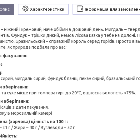
Опис
Характеристики
Інформація для замовлен
 – ніжний і кремовий, наче обійми в дощовий день. Мигдаль – тверд
нтів. Фундук – трішки дикий, немов лісова казка у тебе на долоні.
ністю. Бразильський – справжній король серед горіхів. Просто візьм
йте, як природа подбала про вас!
а фасування:
на
д:
 сирий, мигдаль сирий, фундук бланш, пекан сирий, бразильський го
 зберігання:
 та сухе місце при температурі до 20℃, відносна вологість <75%.
н зберігання:
ісяців з дати пакування.
року в морозильній камері
на (харчова) цінність на 100 г:
– 21 г / Жири – 40 г / Вуглеводи – 52 г
рійність: