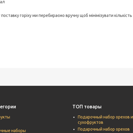
кал
с:
 поставку горіху ми перебираємо вручну щоб мінімізувати кількість
егории
ТОП товары
рукты
Подарочный набор орехов и
сухофруктов
Подарочный набор орехов
чные наборы