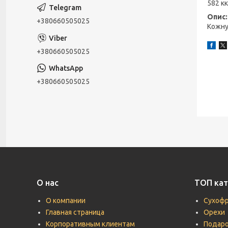
582 к
Опи
+380660505025
Кожну
+380660505025
+380660505025
О нас
ТОП кат
О компании
Сухоф
Главная страница
Орехи
Корпоративным клиентам
Подаро