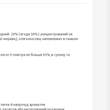
ний- 20% ( ягоди 50% ) ,концентрований сік
ї моркви,), олія кокосова, наповнювач зі смаком
логості повітря не більше 65%, в сухому та
 легке й напрочуд ароматне.
 до десертів або несподіваний подарунок.