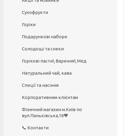
Акції та новинки
Сухофрукти
Горіхи
Подарункові набори
Солодощі та снеки
Горіхові пасти\ Варення\ Мед
Натуральний чай, кава
Спеції та насіння
Корпоративним клієнтам
Фізичний магазин м.Київ по
вул.Паньківська,18🧡
📞 Контакти