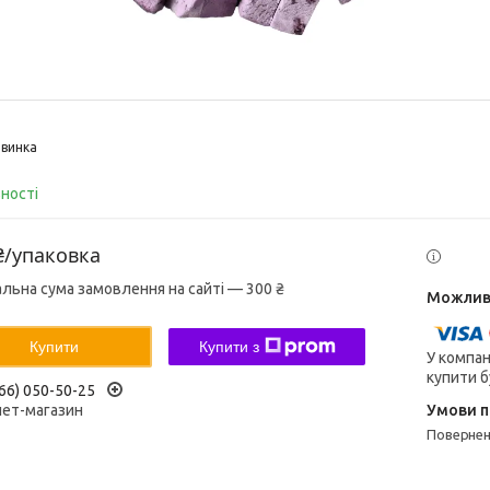
винка
вності
₴/упаковка
альна сума замовлення на сайті — 300 ₴
Купити
Купити з
У компан
купити б
66) 050-50-25
нет-магазин
поверне