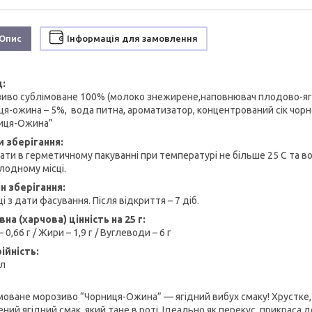
Опис
Інформація для замовлення
д:
иво сублімоване 100% (молоко знежирене,наповнювач плодово-ягід
ця-ожина – 5%, вода питна, ароматизатор, концентрований сік чорно
иця-Ожина”
и зберігання:
гати в герметичному пакуванні при температурі не більше 25 С та во
лодному місці.
н зберігання:
ці з дати фасування. Після відкриття – 7 діб.
на (харчова) цінність на 25 г:
– 0,66 г / Жири – 1,9 г / Вуглеводи – 6 г
рійність:
ал
с:
моване морозиво “Чорниця-Ожина” — ягідний вибух смаку! Хрустке,
ний ягідний смак, який тане в роті. Ідеально як перекус, прикраса