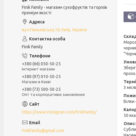
Finik Family - магазин сухофруктів та горіхів
преміум якості
вул.Паньківська,18, Київ, Україна
Скла
Мороз
Finik Family
чорни
”Чорн
Умов
+380 (66) 050-50-25
Збері
Інтернет-магазин
прохо
+380 (97) 010-50-25
Термі
Магазин в Києві
3 міся
+380 (73) 500-50-25
Опт та корпоративні замовлення
Пожив
Білки 
Кало
https://www.instagram.com/finikfamily/
50 кк
Опи
Сублі
finikfamily@gmail.com
Насиче