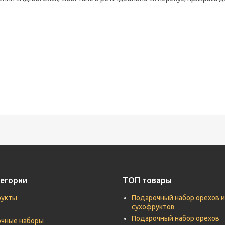
егории
ТОП товары
рукты
Подарочный набор орехов и
сухофруктов
Подарочный набор орехов
чные наборы