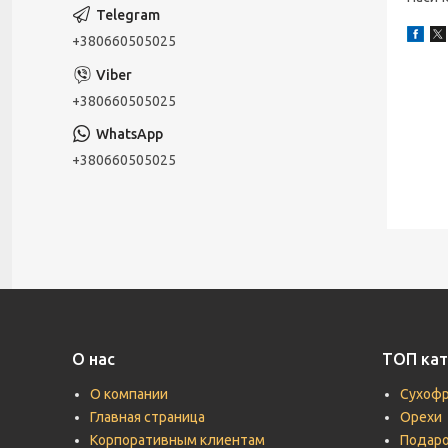
+380660505025
+380660505025
+380660505025
О нас
ТОП кат
О компании
Сухоф
Главная страница
Орехи
Корпоративным клиентам
Подаро