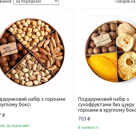
дарунковий набір з горіхами
Подарунковий набір з
руглому боксі
сухофруктами без цукру
горіхами в круглому бокс
 ₴
703 ₴
ово до відправки
В наявності