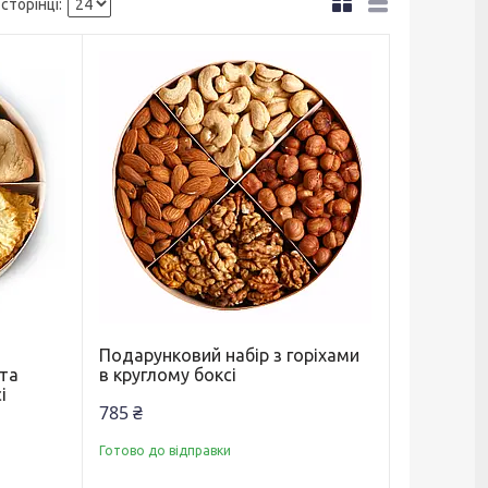
Подарунковий набір з горіхами
 та
в круглому боксі
і
785 ₴
Готово до відправки