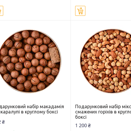
Купити
Купити
дарунковий набір макадамія
Подарунковий набір мік
каралупі в круглому боксі
смажених горіхів в круг
боксі
 ₴
1 200 ₴