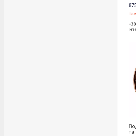
875
Нем
+38
Інт
По
та