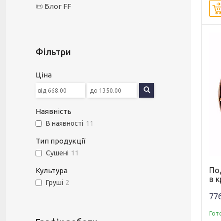
📜 Блог FF
Фільтри
Ціна
Наявність
В наявності
11
Тип продукції
Сушені
11
По
Культура
в к
Груші
2
776
Гот