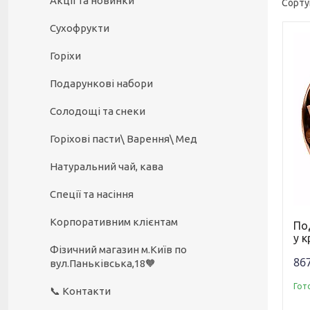
Акції та новинки
Сухофрукти
Горіхи
Подарункові набори
Солодощі та снеки
Горіхові пасти\ Варення\ Мед
Натуральний чай, кава
Спеції та насіння
Корпоративним клієнтам
По
у к
Фізичний магазин м.Київ по
867
вул.Паньківська,18🧡
Гот
📞 Контакти