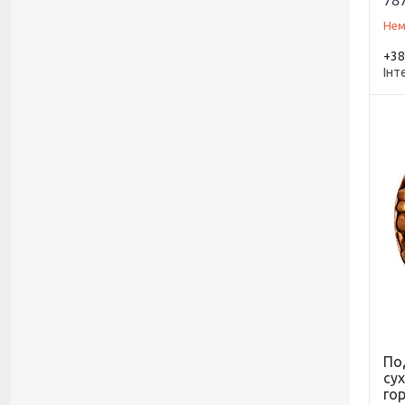
787
Нем
+38
Інт
По
су
гор