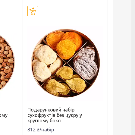
Купити
с
Подарунковий набір
лому
сухофруктів без цукру у
круглому боксі
812 ₴/набір