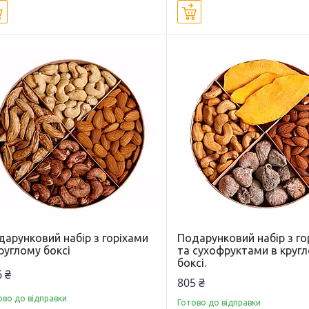
Купити
Купити
дарунковий набір з горіхами
Подарунковий набір з го
руглому боксі
та сухофруктами в круг
боксі.
 ₴
805 ₴
ово до відправки
Готово до відправки