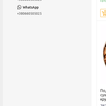
Гот
+380660505025
По
сух
кру