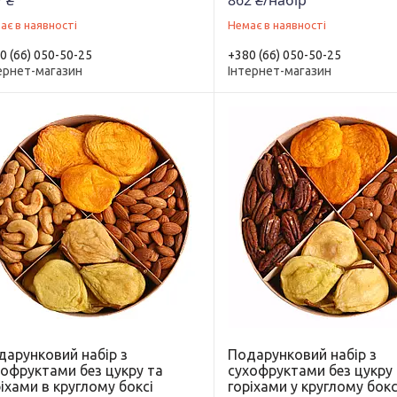
 ₴
862 ₴/набір
ає в наявності
Немає в наявності
0 (66) 050-50-25
+380 (66) 050-50-25
ернет-магазин
Інтернет-магазин
дарунковий набір з
Подарунковий набір з
хофруктами без цукру та
сухофруктами без цукру
іхами в круглому боксі
горіхами у круглому бокс